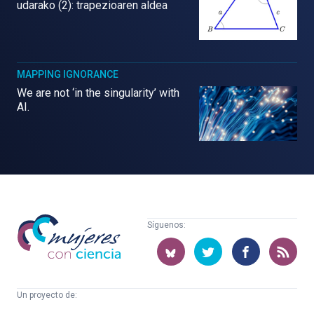
udarako (2): trapezioaren aldea
MAPPING IGNORANCE
We are not ‘in the singularity’ with
AI.
Mujeres
Síguenos:
con
ciencia
Un proyecto de: