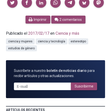
Imprimir
2 comentarios
Publicado el
2017/02/17
en
Ciencia y más
ciencia y mujeres
ciencia y tecnología
estereotipo
estudios de género
SUSCRÍBETE
Suscríbete a nuestro
boletín de noticias diario
para
POR
recibir artículos y otras actualizaciones.
E-
MAIL
Suscribirme
ARTÍCULOS RECIENTES