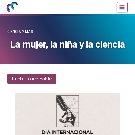
Mujeres
Un
con
blog
ciencia
de
—
la
CIENCIA Y MÁS
Cátedra
Cátedra
La mujer, la niña y la ciencia
de
de
Cultura
Cultura
Científica
Científica
de
de
la
la
Lectura accesible
UPV/EHU
UPV/EHU