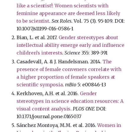
like a scientist!: Women scientists with
feminine appearance are deemed less likely
to be scientist
.
Sex Roles
.
Vol. 75 (3)
. 95-109.
DOI:
10.1007/s11199-016-0586-1
Bian, L. et al. 2017.
Gender stereotypes about
intellectual ability emerge early and influence
children’s interests
.
Science
355: 389-391
Casadevall, A. & J. Handelsman. 2014.
The
presence of female conveners correlate with
a higher proportion of female speakers at
scientific symposia
.
mBio
5: e00846-13
Kerkhoven, A.H. et al. 2016.
Gender
stereotypes in science education resources: A
visual content analysis
.
PLOS ONE
DOI:
10.1371/journal.pone.0165037
Sánchez Montoya, M.M. et al. 2016.
Women in