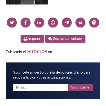
Compartir
Imprimir
Deja un comentario
Publicado el
2017/01/28
en
SUSCRÍBETE
Suscríbete a nuestro
boletín de noticias diario
para
POR
recibir artículos y otras actualizaciones.
E-
MAIL
Suscribirme