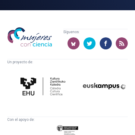
Mujeres
Síguenos:
con
ciencia
Un proyecto de:
Cátedra
Euskampus
de
Fundazioa
Cultura
Científica
Con el apoyo de:
Eusko