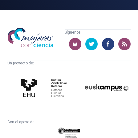
Mujeres
Síguenos:
con
ciencia
Un proyecto de:
Cátedra
Euskampus
de
Fundazioa
Cultura
Científica
Con el apoyo de:
Eusko