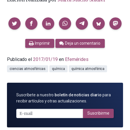
Compartir
Imprimir
Deja un comentario
Publicado el
2017/01/19
en
Efemérides
ciencias atmosféricas
química
química atmosférica
SUSCRÍBETE
Suscríbete a nuestro
boletín de noticias diario
para
POR
recibir artículos y otras actualizaciones.
E-
MAIL
Suscribirme