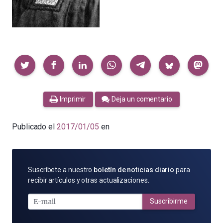
Compartir
Imprimir
Deja un comentario
Publicado el
2017/01/05
en
SUSCRÍBETE
Suscríbete a nuestro
boletín de noticias diario
para
POR
recibir artículos y otras actualizaciones.
E-
MAIL
Suscribirme