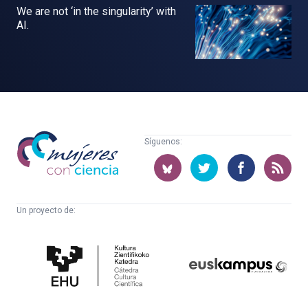
We are not ‘in the singularity’ with
AI.
Mujeres
Síguenos:
con
ciencia
Un proyecto de:
Cátedra
Euskampus
de
Fundazioa
Cultura
Científica