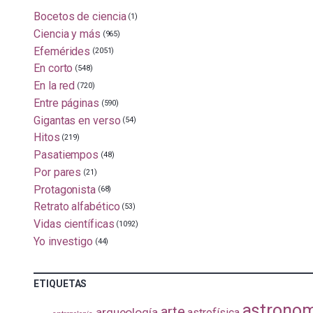
Bocetos de ciencia
(1)
Ciencia y más
(965)
Efemérides
(2051)
En corto
(548)
En la red
(720)
Entre páginas
(590)
Gigantas en verso
(54)
Hitos
(219)
Pasatiempos
(48)
Por pares
(21)
Protagonista
(68)
Retrato alfabético
(53)
Vidas científicas
(1092)
Yo investigo
(44)
ETIQUETAS
astrono
arte
arqueología
astrofísica