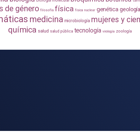
biología molecular
camb
s de género
física
genética
geologí
filosofía
física nuclear
áticas
medicina
mujeres y cie
microbiología
química
tecnología
salud
zoología
salud pública
virología