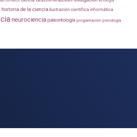
ecología
io climático
a
historia de la ciencia
ilustración científica
informática
ncia
neurociencia
paleontología
programación
psicología