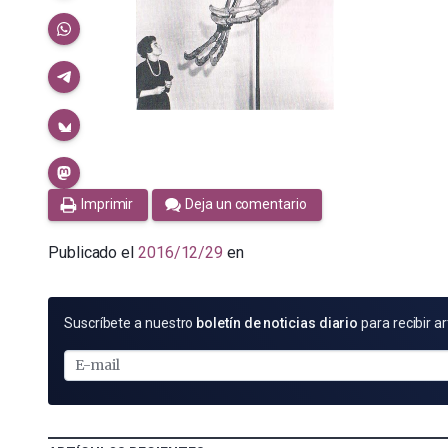
Imprimir
Deja un comentario
Publicado el
2016/12/29
en
SUSCRÍBETE
Suscríbete a nuestro
boletín de noticias diario
para recibir ar
POR
E-
MAIL