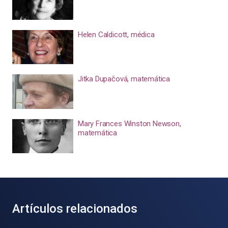
Helen Caldicott, médica
Jitka Dupačová, matemática
Mary Frances Winston Newson,
matemática
Artículos relacionados