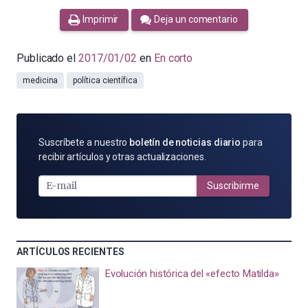
Imprimir
Deja un comentario
Publicado el
2017/01/02
en
En corto
medicina
política científica
SUSCRÍBETE
Suscríbete a nuestro
boletín de noticias diario
para
POR
recibir artículos y otras actualizaciones.
E-
MAIL
Suscribirme
ARTÍCULOS RECIENTES
Evolución histórica del «efecto Matilda»