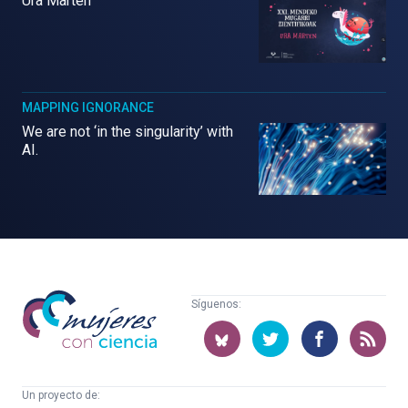
Ura Marten
MAPPING IGNORANCE
We are not ‘in the singularity’ with
AI.
Mujeres
Síguenos:
con
ciencia
Un proyecto de: