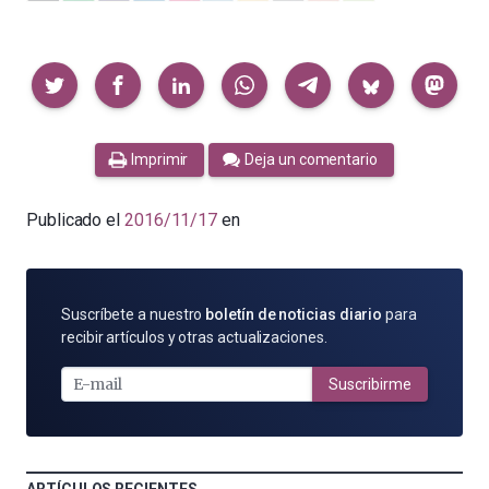
Compartir
Imprimir
Deja un comentario
Publicado el
2016/11/17
en
SUSCRÍBETE
Suscríbete a nuestro
boletín de noticias diario
para
POR
recibir artículos y otras actualizaciones.
E-
MAIL
Suscribirme
ARTÍCULOS RECIENTES