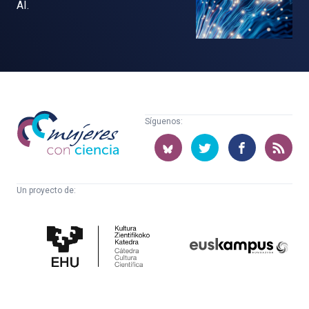
AI.
Mujeres
Síguenos:
con
ciencia
Un proyecto de:
Cátedra
Euskampus
de
Fundazioa
Cultura
Científica