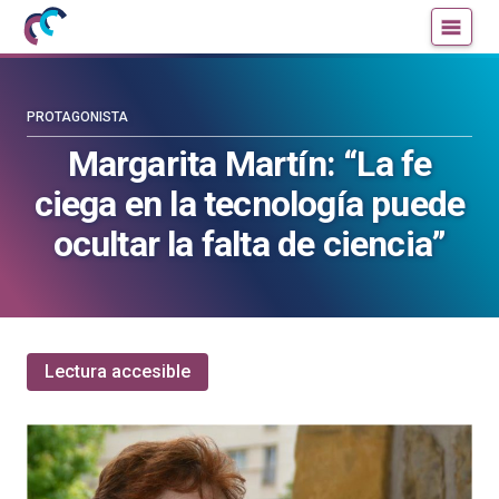
Mujeres
Un
con
blog
ciencia
de
—
la
PROTAGONISTA
Cátedra
Cátedra
Margarita Martín: “La fe
de
de
ciega en la tecnología puede
Cultura
Cultura
Científica
Científica
ocultar la falta de ciencia”
de
de
la
la
UPV/EHU
UPV/EHU
Lectura accesible