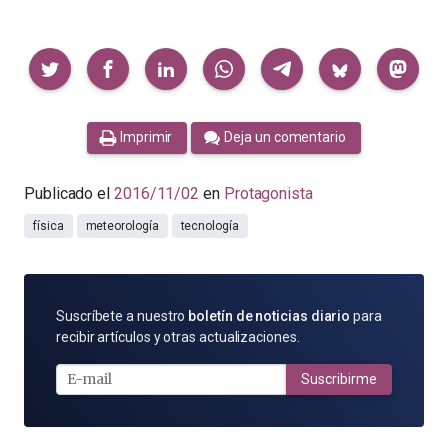
Compartir
Imprimir
Deja un comentario
Publicado el
2016/11/02
en
Protagonista
física
meteorología
tecnología
SUSCRÍBETE
Suscríbete a nuestro
boletín de noticias diario
para
POR
recibir artículos y otras actualizaciones.
E-
MAIL
Suscribirme