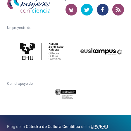
con
ciencia
Un proyecto de:
Cátedra
Euskampus
de
Fundazioa
Cultura
Científica
Con el apoyo de:
Eusko
Jaurlaritza
-
Zientzia,
Unibertsitate
Blog de la
Cátedra de Cultura Científica
de la
UPV
/
EHU
eta