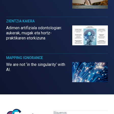
ZIENTZIA KAIERA
Adimen artifiziala odontologian:
aukerak, mugak eta hortz-
praktikaren etorkizuna
MAPPING IGNORANCE
We are not ‘in the singularity’ with
AI.
Mujeres
Síguenos: