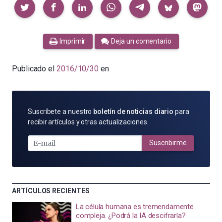
Compartir
Imprimir
Deja un comentario
Publicado el
2016/10/30
en
SUSCRÍBETE
Suscríbete a nuestro
boletín de noticias diario
para
POR
recibir artículos y otras actualizaciones.
E-
MAIL
Suscribirme
ARTÍCULOS RECIENTES
La célula humana es tremendamente
compleja. ¿Podrá la IA descifrarla?