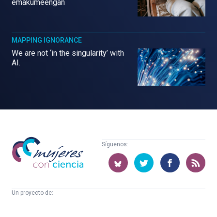
emakumeengan
MAPPING IGNORANCE
We are not ‘in the singularity’ with
AI.
Mujeres
Síguenos:
con
ciencia
Un proyecto de:
Cátedra
Euskampus