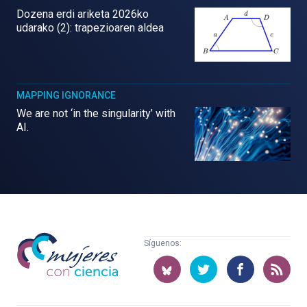
Dozena erdi ariketa 2026ko
udarako (2): trapezioaren aldea
MAPPING IGNORANCE
We are not ‘in the singularity’ with
AI.
Mujeres
Síguenos:
con
ciencia