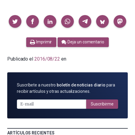
Compartir
Imprimir
Deja un comentario
Publicado el
2016/08/22
en
SUSCRÍBETE
Suscríbete a nuestro
boletín de noticias diario
para
POR
recibir artículos y otras actualizaciones.
E-
MAIL
Suscribirme
ARTÍCULOS RECIENTES