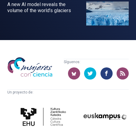
A new AI model reveals the
volume of the world’s glaciers
Mujeres
Síguenos:
con
ciencia
Un proyecto de:
Cátedra
Euskampus
de
Fundazioa
Cultura
Científica