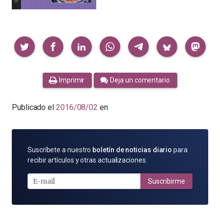
Compartir
Imprimir
Deja un comentario
Publicado el
2016/08/02
en
SUSCRÍBETE
Suscríbete a nuestro
boletín de noticias diario
para
POR
recibir artículos y otras actualizaciones.
E-
MAIL
Suscribirme