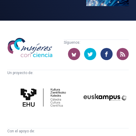
Mujeres
Síguenos:
con
ciencia
Un proyecto de:
Cátedra
Euskampus
de
Fundazioa
Cultura
Científica
Con el apoyo de: