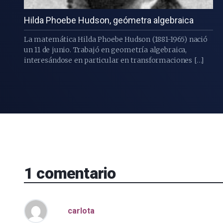
Hilda Phoebe Hudson, geómetra algebraica
La matemática Hilda Phoebe Hudson (1881-1965) nació
un 11 de junio. Trabajó en geometría algebraica,
interesándose en particular en transformaciones […]
1
comentario
carlota