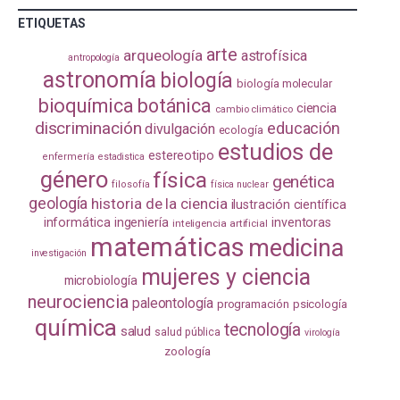
ETIQUETAS
arte
arqueología
astrofísica
antropología
astronomía
biología
biología molecular
bioquímica
botánica
ciencia
cambio climático
discriminación
educación
divulgación
ecología
estudios de
estereotipo
enfermería
estadistica
género
física
genética
filosofía
física nuclear
geología
historia de la ciencia
ilustración científica
informática
ingeniería
inventoras
inteligencia artificial
matemáticas
medicina
investigación
mujeres y ciencia
microbiología
neurociencia
paleontología
programación
psicología
química
tecnología
salud
salud pública
virología
zoología