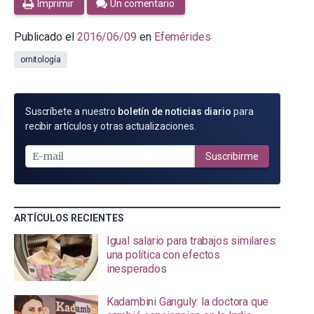
Imprimir
Un comentario
Publicado el
2016/06/09
en
Efemérides
ornitología
SUSCRÍBETE
Suscríbete a nuestro
boletín de noticias diario
para
POR
recibir artículos y otras actualizaciones.
E-
MAIL
Suscribirme
ARTÍCULOS RECIENTES
Igual salario para trabajos similares:
una política con efectos
inesperados
Kadambini Ganguly: la doctora que