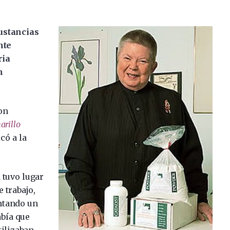
sustancias
nte
ria
n
on
rillo
có a la
 tuvo lugar
e trabajo,
ntando un
abía que
ilizaban