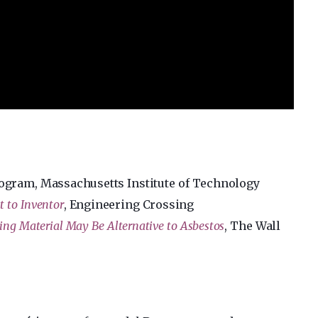
ogram, Massachusetts Institute of Technology
st to Inventor
, Engineering Crossing
ing Material May Be Alternative to Asbestos
, The Wall