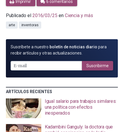
Imprimir
6 comentarios
Publicado el
2016/03/25
en
Ciencia y más
arte
inventoras
SUSCRÍBETE
Suscríbete a nuestro
boletín de noticias diario
para
POR
recibir artículos y otras actualizaciones.
E-
MAIL
Suscribirme
ARTÍCULOS RECIENTES
Igual salario para trabajos similares:
una política con efectos
inesperados
Kadambini Ganguly: la doctora que