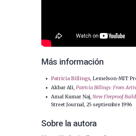
Más información
Patricia Billings
, Lemelson-MIT Pr
Akbar Ali,
Patricia Billings: From Arti
Amal Kumar Naj,
New Fireproof Build
Street Journal, 25 septiembre 1996
Sobre la autora