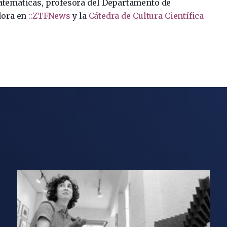
atemáticas, profesora del Departamento de
dora en
::ZTFNews
y la
Cátedra de Cultura Científica