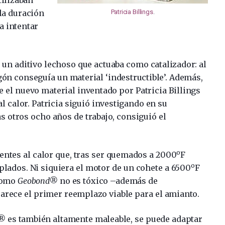
la duración
Patricia Billings
.
a intentar
 un aditivo lechoso que actuaba como catalizador: al
ón conseguía un material ‘indestructible’. Además,
e el nuevo material inventado por Patricia Billings
l calor. Patricia siguió investigando en su
as otros ocho años de trabajo, consiguió el
o
entes al calor que, tras ser quemados a 2000
F
o
lados. Ni siquiera el motor de un cohete a 6500
F
como
Geobond®
no es tóxico –además de
 parece el primer reemplazo viable para el amianto.
d®
es también altamente maleable, se puede adaptar