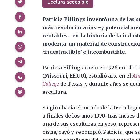
Compartir
Lectura accesible
Patricia Billings inventó una de las 
más revolucionarias –y potencialme
rentables– en la historia de la indust
moderna: un material de construcció
‘indestructible’ e incombustible.
Patricia Billings nació en 1926 en Clint
(Missouri, EE.UU.), estudió arte en el
Ama
College
de Texas, y durante años se dedi
escultura.
Su giro hacia el mundo de la tecnología
a finales de los años 1970: tras meses d
una de sus esculturas en yeso, represe
cisne, cayó y se rompió. Patricia, que s
muchos escultores del Renacimiento ut