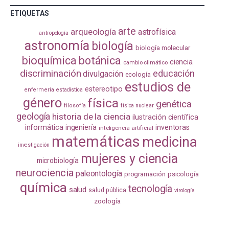
ETIQUETAS
arte
arqueología
astrofísica
antropología
astronomía
biología
biología molecular
bioquímica
botánica
ciencia
cambio climático
discriminación
educación
divulgación
ecología
estudios de
estereotipo
enfermería
estadistica
género
física
genética
filosofía
física nuclear
geología
historia de la ciencia
ilustración científica
informática
ingeniería
inventoras
inteligencia artificial
matemáticas
medicina
investigación
mujeres y ciencia
microbiología
neurociencia
paleontología
programación
psicología
química
tecnología
salud
salud pública
virología
zoología