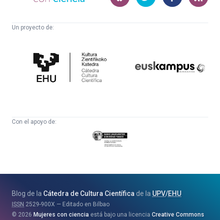
Un proyecto de:
Cátedra
Euskampus
de
Fundazioa
Cultura
Científica
Con el apoyo de:
Eusko
Jaurlaritza
-
Zientzia,
Unibertsitate
Blog de la
Cátedra de Cultura Científica
de la
UPV
/
EHU
eta
ISSN
2529-900X
Editado en Bilbao
Berrikuntza
2026
Mujeres con ciencia
está bajo una licencia
Creative Commons
Saila