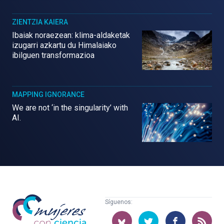
ZIENTZIA KAIERA
Ibaiak noraezean: klima-aldaketak
izugarri azkartu du Himalaiako
ibilguen transformazioa
MAPPING IGNORANCE
We are not ‘in the singularity’ with
AI.
Mujeres
Síguenos:
con
ciencia