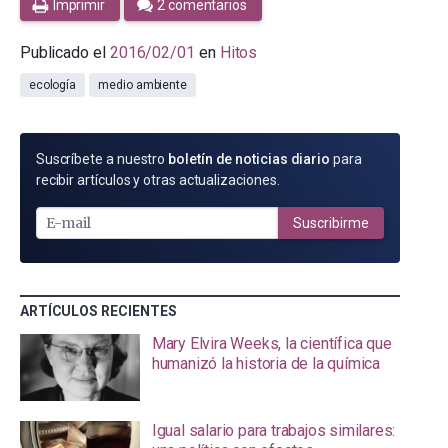
Imprimir
2 comentarios
Publicado el
2016/02/01
en
Hitos
ecología
medio ambiente
SUSCRÍBETE
Suscríbete a nuestro
boletín de noticias diario
para
POR
recibir artículos y otras actualizaciones.
E-
MAIL
Suscribirme
ARTÍCULOS RECIENTES
Mary Elvira Weeks, la científica que
humanizó la historia de la química
Igual salario para trabajos similares: