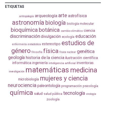
ETIQUETAS
arte
arqueología
astrofísica
antropología
astronomía
biología
biología molecular
bioquímica
botánica
ciencia
cambio climático
discriminación
educación
divulgación
ecología
estudios de
estereotipo
enfermería
estadistica
género
física
genética
filosofía
física nuclear
geología
historia de la ciencia
ilustración científica
informática
ingeniería
inventoras
inteligencia artificial
matemáticas
medicina
investigación
mujeres y ciencia
microbiología
neurociencia
paleontología
programación
psicología
química
tecnología
salud
salud pública
virología
zoología