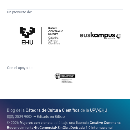
Un proyecto de:
Cátedra
Euskampus
de
Fundazioa
Cultura
Científica
Con el apoyo de:
Eusko
Jaurlaritza
-
Zientzia,
Unibertsitate
Blog de la
Cátedra de Cultura Científica
de la
UPV
/
EHU
eta
ISSN
2529-900X
Editado en Bilbao
Berrikuntza
2026
Mujeres con ciencia
está bajo una licencia
Creative Commons
Saila
Reconocimiento-NoComercial-SinObraDerivada 4.0 Internacional