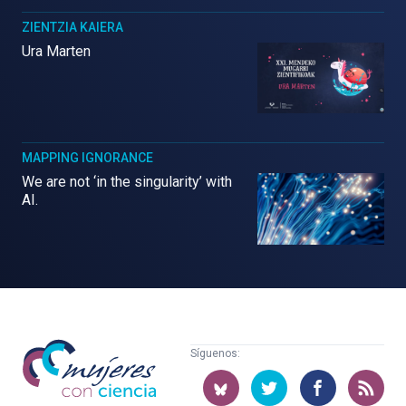
ZIENTZIA KAIERA
Ura Marten
MAPPING IGNORANCE
We are not ‘in the singularity’ with
AI.
Mujeres
Síguenos:
con
ciencia