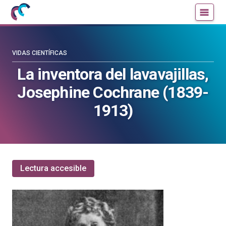
Mujeres
Un
con
blog
ciencia
de
—
la
VIDAS CIENTÍFICAS
Cátedra
Cátedra
La inventora del lavavajillas,
de
de
Josephine Cochrane (1839-
Cultura
Cultura
Científica
Científica
1913)
de
de
la
la
UPV/EHU
UPV/EHU
Lectura accesible