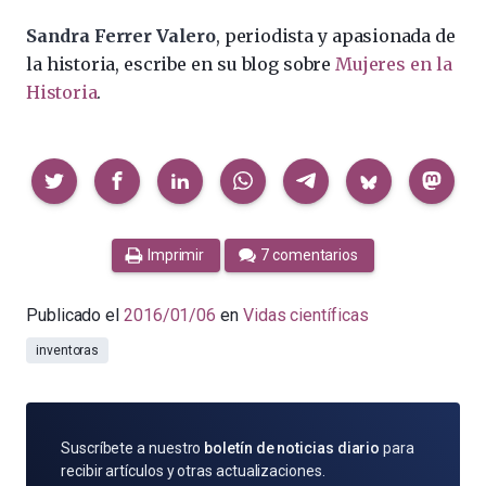
Sandra Ferrer Valero
, periodista y apasionada de
la historia, escribe en su blog sobre
Mujeres en la
Historia
.
Compartir
Imprimir
7 comentarios
Publicado el
2016/01/06
en
Vidas científicas
inventoras
SUSCRÍBETE
Suscríbete a nuestro
boletín de noticias diario
para
POR
recibir artículos y otras actualizaciones.