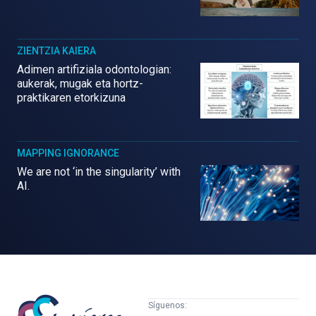
ZIENTZIA KAIERA
Adimen artifiziala odontologian:
aukerak, mugak eta hortz-
praktikaren etorkizuna
MAPPING IGNORANCE
We are not ‘in the singularity’ with
AI.
Mujeres
Síguenos: