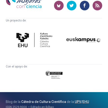
con
ciencia
Un proyecto de:
Cátedra
Euskampus
de
Fundazioa
Cultura
Científica
Con el apoyo de:
Eusko
Jaurlaritza
-
Zientzia,
Unibertsitate
Blog de la
Cátedra de Cultura Científica
de la
UPV
/
EHU
eta
ISSN
2529-900X
Editado en Bilbao