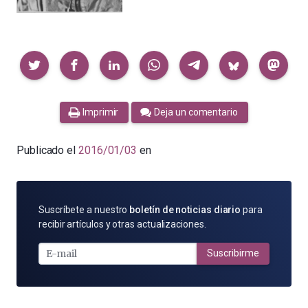
Compartir
Imprimir
Deja un comentario
Publicado el
2016/01/03
en
SUSCRÍBETE
Suscríbete a nuestro
boletín de noticias diario
para
POR
recibir artículos y otras actualizaciones.
E-
MAIL
Suscribirme