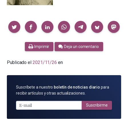
Compartir
Imprimir
Deja un comentario
Publicado el
2021/11/26
en
SUSCRÍBETE
Suscríbete a nuestro
boletín de noticias diario
para
POR
recibir artículos y otras actualizaciones.
E-
MAIL
Suscribirme