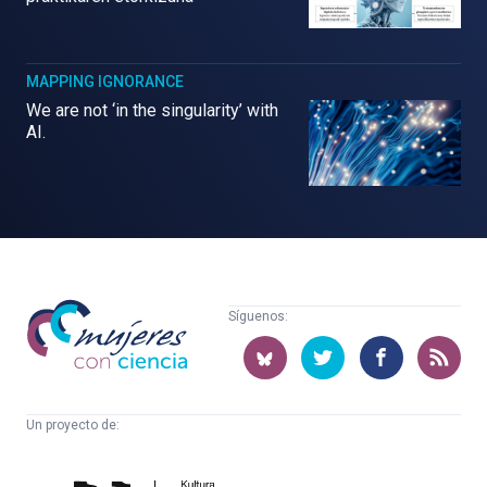
MAPPING IGNORANCE
We are not ‘in the singularity’ with
AI.
Mujeres
Síguenos:
con
ciencia
Un proyecto de:
Cátedra
Euskampus
de
Fundazioa