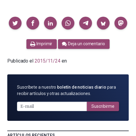
Compartir
Imprimir
Deja un comentario
Publicado el
2015/11/24
en
SUSCRÍBETE
Suscríbete a nuestro
boletín de noticias diario
para
POR
recibir artículos y otras actualizaciones.
E-
MAIL
Suscribirme
ARTÍCULOS RECIENTES