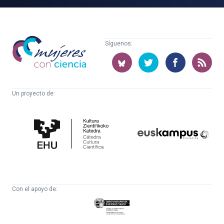
Mujeres
Síguenos:
con
ciencia
Un proyecto de:
Cátedra
Euskampus
de
Fundazioa
Cultura
Científica
Con el apoyo de:
Eusko
Jaurlaritza