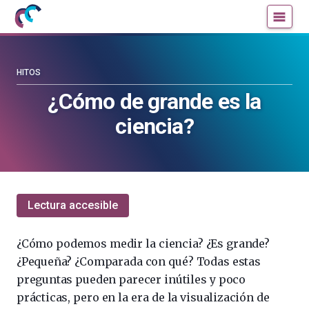
Mujeres
Un
con
blog
ciencia
de
—
la
HITOS
Cátedra
Cátedra
¿Cómo de grande es la
de
de
ciencia?
Cultura
Cultura
Científica
Científica
de
de
la
la
UPV/EHU
UPV/EHU
Lectura accesible
¿Cómo podemos medir la ciencia? ¿Es grande?
¿Pequeña? ¿Comparada con qué? Todas estas
preguntas pueden parecer inútiles y poco
prácticas, pero en la era de la visualización de