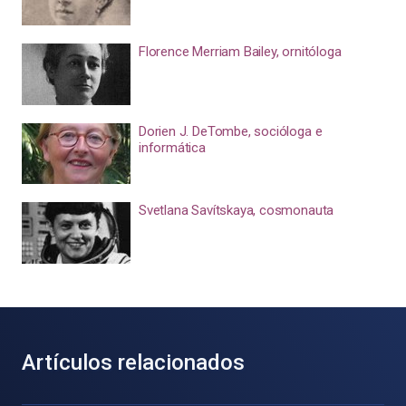
Florence Merriam Bailey, ornitóloga
Dorien J. DeTombe, socióloga e
informática
Svetlana Savítskaya, cosmonauta
Artículos relacionados