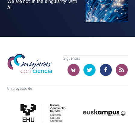
We are not ‘in the singularity’ with
AI.
Mujeres
Síguenos:
con
ciencia
Un proyecto de:
Cátedra
Euskampus
de
Fundazioa
Cultura
Científica