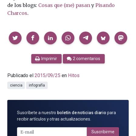
de los blogs:
Cosas que (me) pasan
y
Pisando
Charcos
.
Compartir
Imprimir
2 comentarios
Publicado el
2015/09/25
en
Hitos
ciencia
infografía
SUSCRÍBETE
Suscríbete a nuestro
boletín de noticias diario
para
POR
recibir artículos y otras actualizaciones.
E-
MAIL
Suscribirme