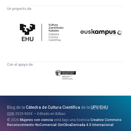
Un proyecto de:
Cátedra
Euskampus
de
Fundazioa
Cultura
Científica
Con el apoyo de:
Eusko
Jaurlaritza
-
Zientzia,
Unibertsitate
Blog de la
Cátedra de Cultura Científica
de la
UPV
/
EHU
eta
ISSN
2529-900X
Editado en Bilbao
Berrikuntza
2026
Mujeres con ciencia
está bajo una licencia
Creative Commons
Saila
Reconocimiento-NoComercial-SinObraDerivada 4.0 Internacional