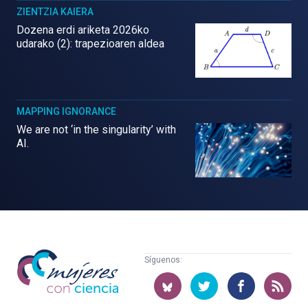
ZIENTZIA KAIERA
Dozena erdi ariketa 2026ko
udarako (2): trapezioaren aldea
MAPPING IGNORANCE
We are not ‘in the singularity’ with
AI.
Mujeres
Síguenos:
con
ciencia