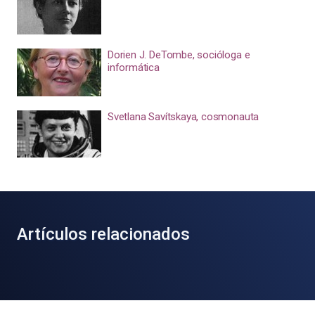
Dorien J. DeTombe, socióloga e
informática
Svetlana Savítskaya, cosmonauta
Artículos relacionados