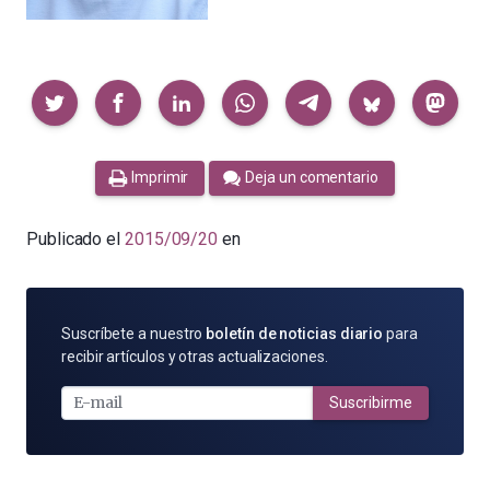
Compartir
Imprimir
Deja un comentario
Publicado el
2015/09/20
en
SUSCRÍBETE
Suscríbete a nuestro
boletín de noticias diario
para
POR
recibir artículos y otras actualizaciones.
E-
MAIL
Suscribirme