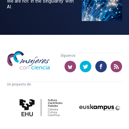
We are not ‘in the singularity’ with
AI.
Mujeres
Síguenos:
con
ciencia
Un proyecto de:
Cátedra
Euskampus
de
Fundazioa
Cultura
Científica