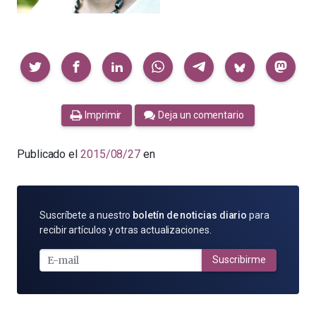
Compartir
Imprimir
Deja un comentario
Publicado el
2015/08/27
en
SUSCRÍBETE
Suscríbete a nuestro
boletín de noticias diario
para
POR
recibir artículos y otras actualizaciones.
E-
MAIL
Suscribirme