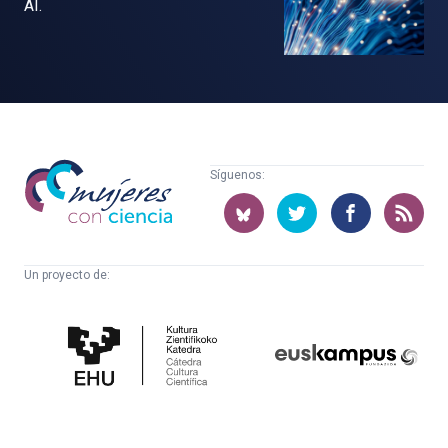
AI.
Mujeres
Síguenos:
con
ciencia
Un proyecto de:
Cátedra
Euskampus
de
Fundazioa
Cultura
Científica