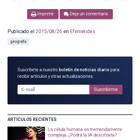
Imprimir
Deja un comentario
Publicado el
2015/08/26
en
Efemérides
geografía
SUSCRÍBETE
Suscríbete a nuestro
boletín de noticias diario
para
POR
recibir artículos y otras actualizaciones.
E-
MAIL
Suscribirme
ARTÍCULOS RECIENTES
La célula humana es tremendamente
compleja. ¿Podrá la IA descifrarla?