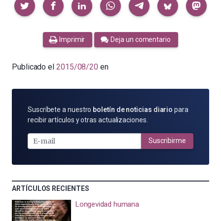
Compartir
Imprimir
Deja un comentario
Publicado el
2015/08/20
en
SUSCRÍBETE
Suscríbete a nuestro
boletín de noticias diario
para
POR
recibir artículos y otras actualizaciones.
E-
MAIL
Suscribirme
ARTÍCULOS RECIENTES
Longevidad humana