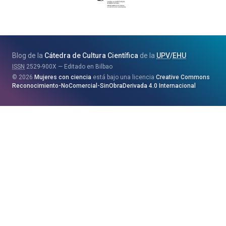
Jaurlaritza
-
Zientzia,
Unibertsitate
Blog de la
Cátedra de Cultura Científica
de la
UPV
/
EHU
eta
ISSN
2529-900X
Editado en Bilbao
Berrikuntza
2026
Mujeres con ciencia
está bajo una licencia
Creative Commons
Saila
Reconocimiento-NoComercial-SinObraDerivada 4.0 Internacional