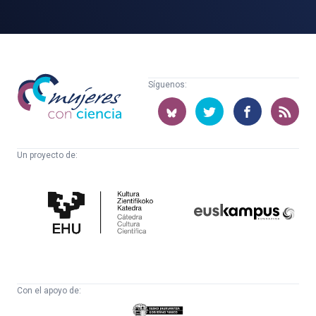
Mujeres
Síguenos:
con
ciencia
Un proyecto de:
Cátedra
Euskampus
de
Fundazioa
Cultura
Científica
Con el apoyo de:
Eusko