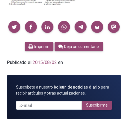
Compartir
Imprimir
Deja un comentario
Publicado el
2015/08/02
en
SUSCRÍBETE
Suscríbete a nuestro
boletín de noticias diario
para
POR
recibir artículos y otras actualizaciones.
E-
MAIL
Suscribirme