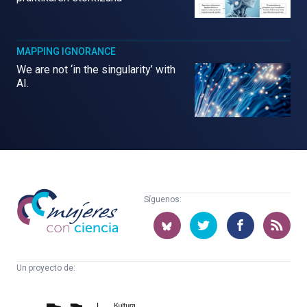
MAPPING IGNORANCE
We are not ‘in the singularity’ with
AI.
Mujeres
Síguenos:
con
ciencia
Un proyecto de:
Cátedra
Euskampus
de
Fundazioa