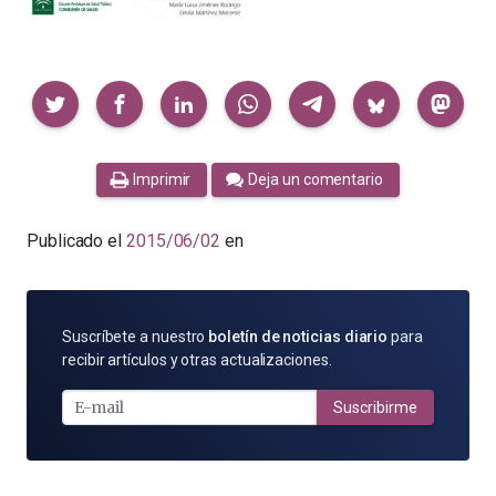
Compartir
Imprimir
Deja un comentario
Publicado el
2015/06/02
en
SUSCRÍBETE
Suscríbete a nuestro
boletín de noticias diario
para
POR
recibir artículos y otras actualizaciones.
E-
MAIL
Suscribirme