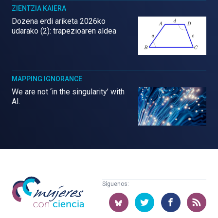
ZIENTZIA KAIERA
Dozena erdi ariketa 2026ko
udarako (2): trapezioaren aldea
MAPPING IGNORANCE
We are not ‘in the singularity’ with
AI.
Mujeres
Síguenos:
con
ciencia