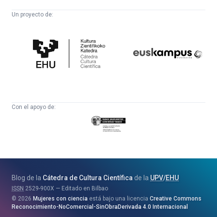
Un proyecto de:
Cátedra
Euskampus
de
Fundazioa
Cultura
Científica
Con el apoyo de:
Eusko
Jaurlaritza
-
Zientzia,
Unibertsitate
Blog de la
Cátedra de Cultura Científica
de la
UPV
/
EHU
eta
ISSN
2529-900X
Editado en Bilbao
Berrikuntza
2026
Mujeres con ciencia
está bajo una licencia
Creative Commons
Saila
Reconocimiento-NoComercial-SinObraDerivada 4.0 Internacional