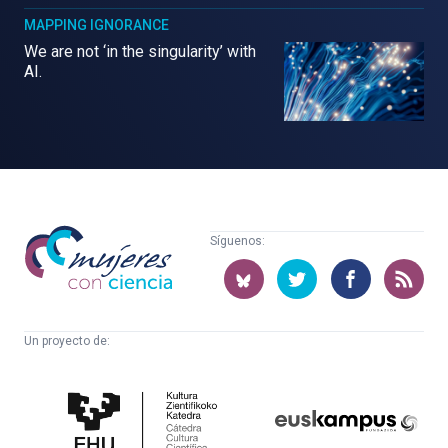
MAPPING IGNORANCE
We are not ‘in the singularity’ with
AI.
Mujeres
Síguenos:
con
ciencia
Un proyecto de:
Cátedra
Euskampus
de
Fundazioa
Cultura
Científica