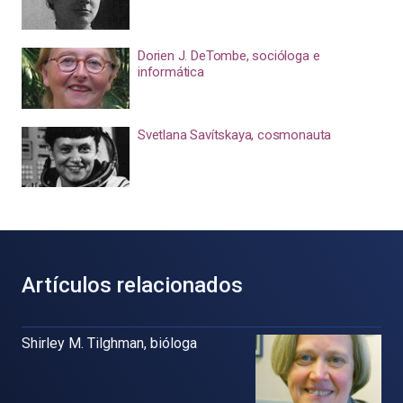
Dorien J. DeTombe, socióloga e
informática
Svetlana Savítskaya, cosmonauta
Artículos relacionados
Shirley M. Tilghman, bióloga