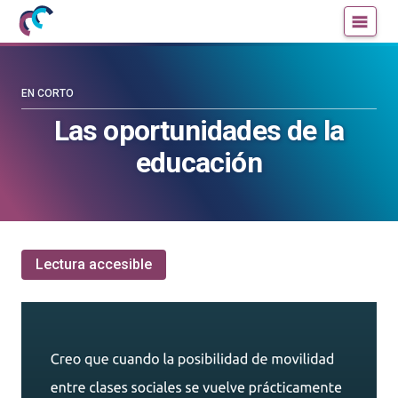
Mujeres
Un
con
blog
ciencia
de
—
la
EN CORTO
Cátedra
Cátedra
Las oportunidades de la
de
de
educación
Cultura
Cultura
Científica
Científica
de
de
la
la
UPV/EHU
UPV/EHU
Lectura accesible