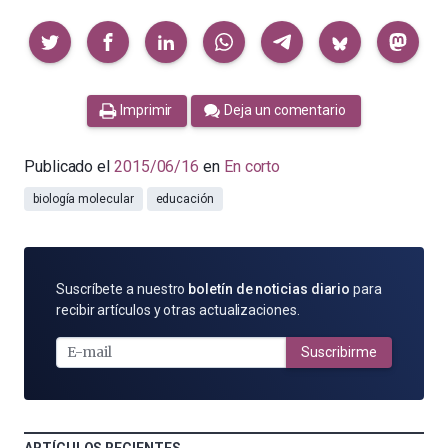
Compartir
Imprimir
Deja un comentario
Publicado el
2015/06/16
en
En corto
biología molecular
educación
SUSCRÍBETE
Suscríbete a nuestro
boletín de noticias diario
para
POR
recibir artículos y otras actualizaciones.
E-
MAIL
Suscribirme