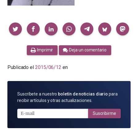
Compartir
Imprimir
Deja un comentario
Publicado el
2015/06/12
en
SUSCRÍBETE
Suscríbete a nuestro
boletín de noticias diario
para
POR
recibir artículos y otras actualizaciones.
E-
MAIL
Suscribirme