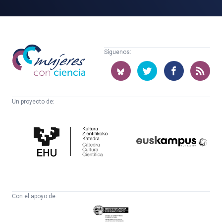
Mujeres
Síguenos:
con
ciencia
Un proyecto de:
Cátedra
Euskampus
de
Fundazioa
Cultura
Científica
Con el apoyo de:
Eusko