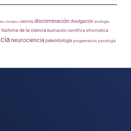
discriminación
divulgación
ciencia
ecología
io climático
a
historia de la ciencia
ilustración científica
informática
ncia
neurociencia
paleontología
programación
psicología