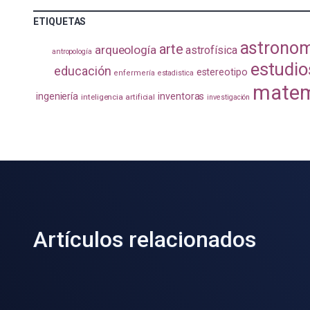
ETIQUETAS
astrono
arte
arqueología
astrofísica
antropología
estudio
educación
estereotipo
enfermería
estadistica
matem
ingeniería
inventoras
inteligencia artificial
investigación
Artículos relacionados