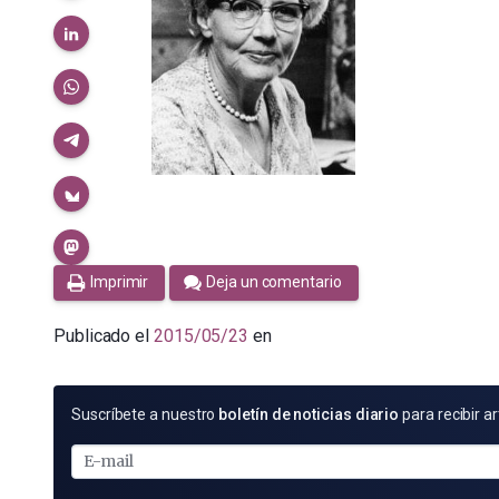
Imprimir
Deja un comentario
Publicado el
2015/05/23
en
SUSCRÍBETE
Suscríbete a nuestro
boletín de noticias diario
para recibir ar
POR
E-
MAIL