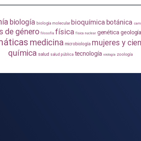
mía
biología
bioquímica
botánica
biología molecular
camb
s de género
física
genética
geologí
filosofía
física nuclear
áticas
medicina
mujeres y cie
microbiología
química
tecnología
salud
zoología
salud pública
virología