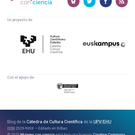
ciencia
Un proyecto de:
Cátedra
Euskampus
de
Fundazioa
Cultura
Científica
Con el apoyo de:
Eusko
Jaurlaritza
-
Zientzia,
Unibertsitate
Blog de la
Cátedra de Cultura Científica
de la
UPV
/
EHU
eta
ISSN
2529-900X
Editado en Bilbao
Berrikuntza
2026
Mujeres con ciencia
está bajo una licencia
Creative Commons