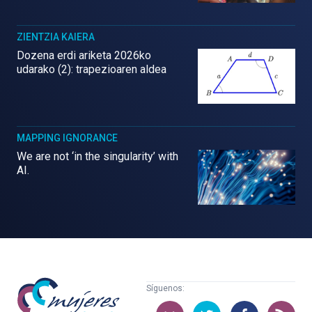
ZIENTZIA KAIERA
Dozena erdi ariketa 2026ko
udarako (2): trapezioaren aldea
MAPPING IGNORANCE
We are not ‘in the singularity’ with
AI.
Mujeres
Síguenos:
con