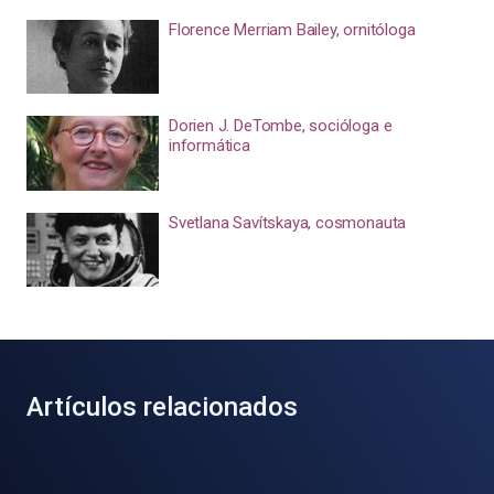
Florence Merriam Bailey, ornitóloga
Dorien J. DeTombe, socióloga e
informática
Svetlana Savítskaya, cosmonauta
Artículos relacionados