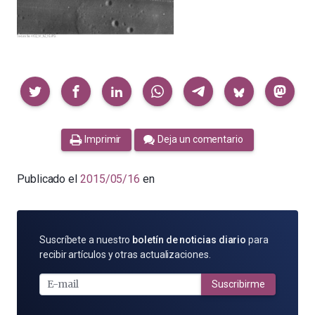
Compartir
Imprimir
Deja un comentario
Publicado el
2015/05/16
en
SUSCRÍBETE
Suscríbete a nuestro
boletín de noticias diario
para
POR
recibir artículos y otras actualizaciones.
E-
MAIL
Suscribirme