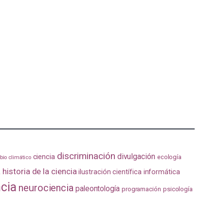
discriminación
divulgación
ciencia
ecología
io climático
a
historia de la ciencia
ilustración científica
informática
ncia
neurociencia
paleontología
programación
psicología