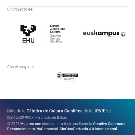
Un proyecto de:
Cátedra
Euskampus
de
Fundazioa
Cultura
Científica
Con el apoyo de:
Eusko
Jaurlaritza
-
Zientzia,
Unibertsitate
Blog de la
Cátedra de Cultura Científica
de la
UPV
/
EHU
eta
ISSN
2529-900X
Editado en Bilbao
Berrikuntza
2026
Mujeres con ciencia
está bajo una licencia
Creative Commons
Saila
Reconocimiento-NoComercial-SinObraDerivada 4.0 Internacional