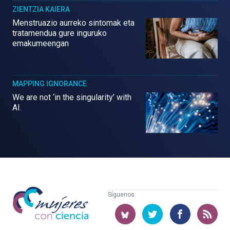
ZIENTZIA KAIERA
Menstruazio aurreko sintomak eta
tratamendua gure inguruko
emakumeengan
MAPPING IGNORANCE
We are not ‘in the singularity’ with
AI.
Mujeres
Síguenos:
con
ciencia