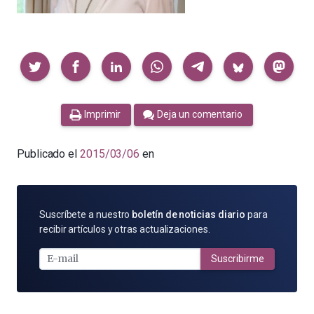
Compartir
Imprimir
Deja un comentario
Publicado el
2015/03/06
en
SUSCRÍBETE
Suscríbete a nuestro
boletín de noticias diario
para
POR
recibir artículos y otras actualizaciones.
E-
MAIL
Suscribirme