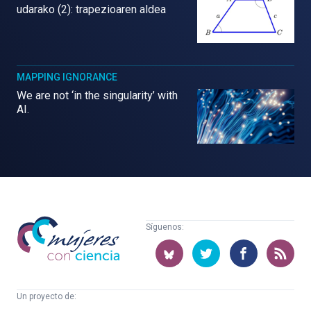
udarako (2): trapezioaren aldea
MAPPING IGNORANCE
We are not ‘in the singularity’ with
AI.
Mujeres
Síguenos:
con
ciencia
Un proyecto de: