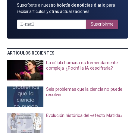
SUSCRÍBETE
Suscríbete a nuestro
boletín de noticias diario
para
POR
recibir artículos y otras actualizaciones.
E-
MAIL
Suscribirme
ARTÍCULOS RECIENTES
La célula humana es tremendamente
compleja. ¿Podrá la IA descifrarla?
Seis problemas que la ciencia no puede
resolver
Evolución histórica del «efecto Matilda»