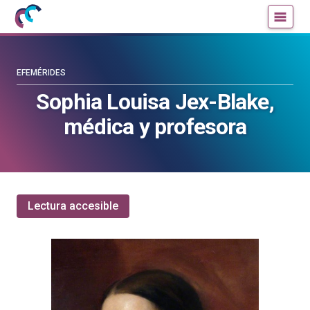
Mujeres
Un
con
blog
ciencia
de
—
la
EFEMÉRIDES
Cátedra
Cátedra
Sophia Louisa Jex-Blake,
de
de
médica y profesora
Cultura
Cultura
Científica
Científica
de
de
la
la
UPV/EHU
UPV/EHU
Lectura accesible