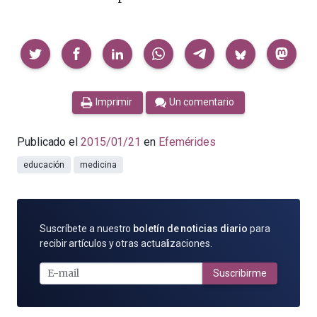
Compartir
Imprimir
Un comentario
Publicado el
2015/01/21
en
Efemérides
educación
medicina
SUSCRÍBETE
Suscríbete a nuestro
boletín de noticias diario
para
POR
recibir artículos y otras actualizaciones.
E-
MAIL
Suscribirme