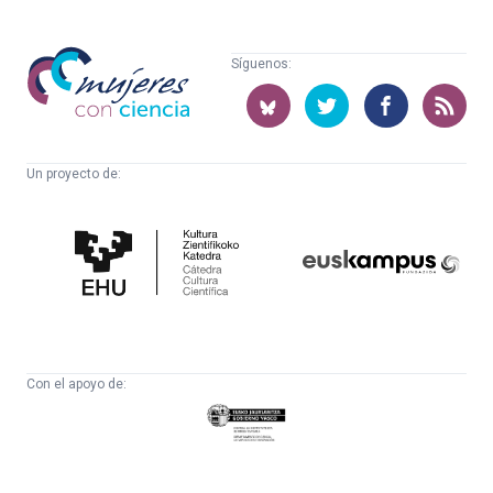
Mujeres
Síguenos:
con
ciencia
Un proyecto de:
Cátedra
Euskampus
de
Fundazioa
Cultura
Científica
Con el apoyo de:
Eusko
Jaurlaritza
-