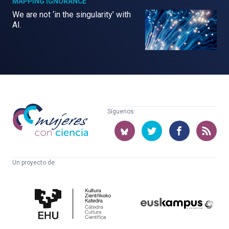
MAPPING IGNORANCE
We are not ‘in the singularity’ with
AI.
Mujeres
Síguenos:
con
ciencia
Un proyecto de:
Cátedra
Euskampus
de
Fundazioa
Cultura
Científica