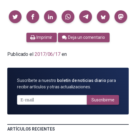
Compartir
Imprimir
Deja un comentario
Publicado el
2017/06/17
en
SUSCRÍBETE
Suscríbete a nuestro
boletín de noticias diario
para
POR
recibir artículos y otras actualizaciones.
E-
MAIL
Suscribirme
ARTÍCULOS RECIENTES