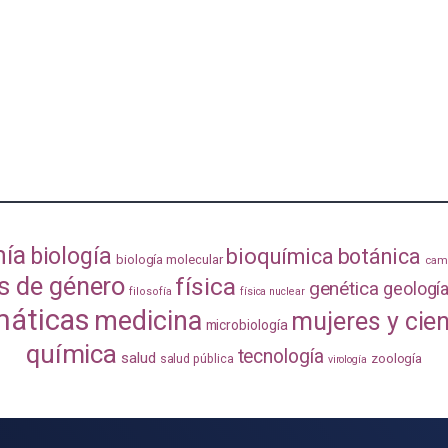
mía
biología
bioquímica
botánica
biología molecular
camb
s de género
física
genética
geologí
filosofía
física nuclear
áticas
medicina
mujeres y cie
microbiología
química
tecnología
salud
zoología
salud pública
virología