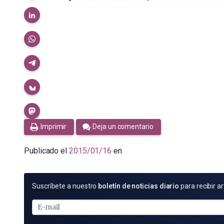
Imprimir
Deja un comentario
Publicado el
2015/01/16
en
SUSCRÍBETE
Suscríbete a nuestro
boletín de noticias diario
para recibir ar
POR
E-
MAIL