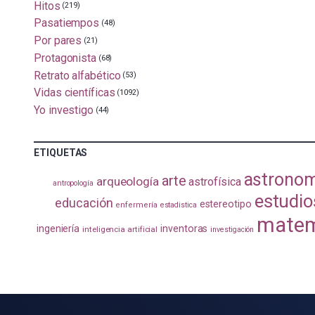
Hitos
(219)
Pasatiempos
(48)
Por pares
(21)
Protagonista
(68)
Retrato alfabético
(53)
Vidas científicas
(1092)
Yo investigo
(44)
ETIQUETAS
astrono
arte
arqueología
astrofísica
antropología
estudio
educación
estereotipo
enfermería
estadistica
matem
ingeniería
inventoras
inteligencia artificial
investigación