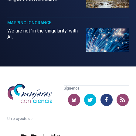
MAPPING IGNORANCE
We are not ‘in the singularity’ with
AI.
Mujeres
Síguenos:
con
ciencia
Un proyecto de:
Cátedra
Euskampus
de
Fundazioa