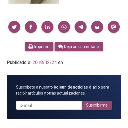
Compartir
Imprimir
Deja un comentario
Publicado el
2018/12/24
en
SUSCRÍBETE
Suscríbete a nuestro
boletín de noticias diario
para
POR
recibir artículos y otras actualizaciones.
E-
MAIL
Suscribirme