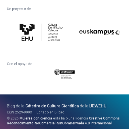
Un proyecto de:
Cátedra
Euskampus
de
Fundazioa
Cultura
Científica
Con el apoyo de:
Eusko
Jaurlaritza
-
Zientzia,
Unibertsitate
Blog de la
Cátedra de Cultura Científica
de la
UPV
/
EHU
eta
ISSN
2529-900X
Editado en Bilbao
Berrikuntza
2026
Mujeres con ciencia
está bajo una licencia
Creative Commons
Saila
Reconocimiento-NoComercial-SinObraDerivada 4.0 Internacional