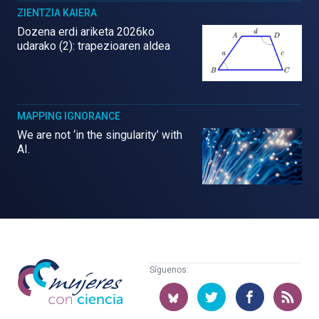
ZIENTZIA KAIERA
Dozena erdi ariketa 2026ko
udarako (2): trapezioaren aldea
MAPPING IGNORANCE
We are not ‘in the singularity’ with
AI.
Mujeres
Síguenos:
con
ciencia