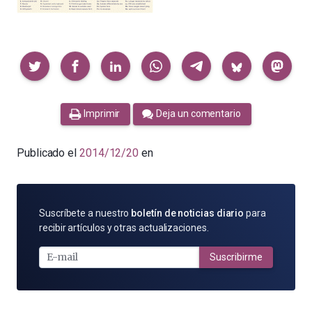
Compartir
Imprimir
Deja un comentario
Publicado el
2014/12/20
en
SUSCRÍBETE
Suscríbete a nuestro
boletín de noticias diario
para
POR
recibir artículos y otras actualizaciones.
E-
MAIL
Suscribirme