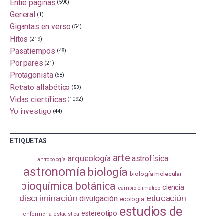
Entre páginas
(590)
General
(1)
Gigantas en verso
(54)
Hitos
(219)
Pasatiempos
(48)
Por pares
(21)
Protagonista
(68)
Retrato alfabético
(53)
Vidas científicas
(1092)
Yo investigo
(44)
ETIQUETAS
arte
arqueología
astrofísica
antropología
astronomía
biología
biología molecular
bioquímica
botánica
ciencia
cambio climático
discriminación
educación
divulgación
ecología
estudios de
estereotipo
enfermería
estadistica