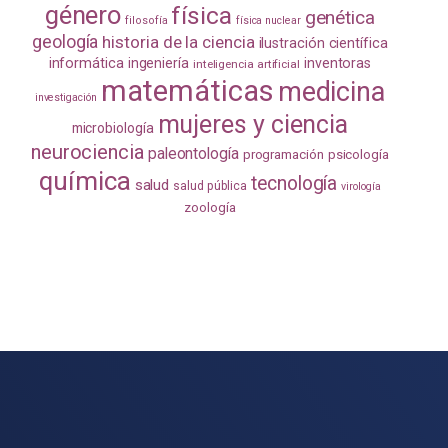
género
física
genética
filosofía
física nuclear
geología
historia de la ciencia
ilustración científica
informática
ingeniería
inventoras
inteligencia artificial
matemáticas
medicina
investigación
mujeres y ciencia
microbiología
neurociencia
paleontología
programación
psicología
química
tecnología
salud
salud pública
virología
zoología