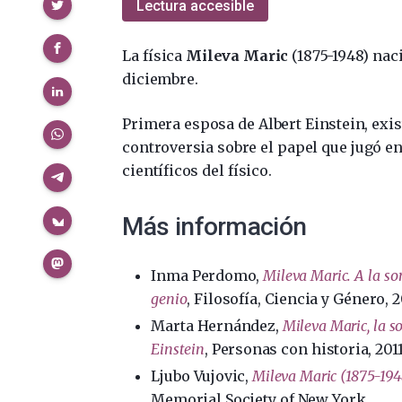
Compartir
Lectura accesible
La física
Mileva Maric
(1875-1948) nac
diciembre.
Primera esposa de Albert Einstein, exi
controversia sobre el papel que jugó en
científicos del físico.
Más información
Inma Perdomo,
Mileva Maric. A la so
genio
, Filosofía, Ciencia y Género, 
Marta Hernández,
Mileva Maric, la s
Einstein
, Personas con historia, 201
Ljubo Vujovic,
Mileva Maric (1875-194
Memorial Society of New York