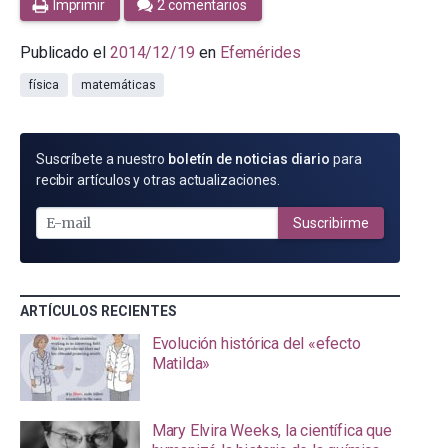
Imprimir
2 comentarios
Publicado el
2014/12/19
en
Efemérides
física
matemáticas
SUSCRÍBETE
Suscríbete a nuestro
boletín de noticias diario
para
POR
recibir artículos y otras actualizaciones.
E-
MAIL
Suscribirme
ARTÍCULOS RECIENTES
Evolución histórica del «efecto
Matilda»
Mary Elvira Weeks, la científica que