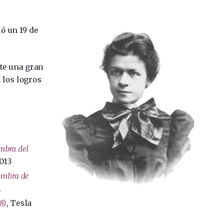
ió un 19 de
ste una gran
 los logros
mbra del
2013
ombra de
1
8)
, Tesla