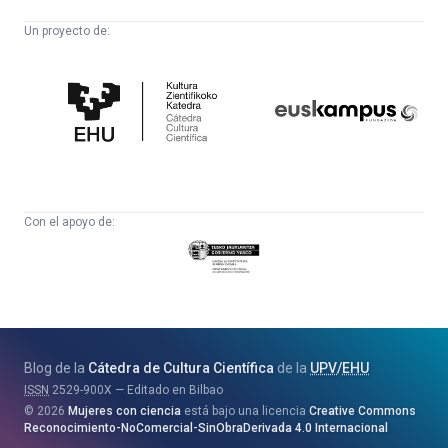
Un proyecto de:
Cátedra
Euskampus
de
Fundazioa
Cultura
Científica
Con el apoyo de:
Eusko
Jaurlaritza
-
Zientzia,
Unibertsitate
Blog de la
Cátedra de Cultura Científica
de la
UPV
/
EHU
eta
ISSN
2529-900X
Editado en Bilbao
Berrikuntza
2026
Mujeres con ciencia
está bajo una licencia
Creative Commons
Saila
Reconocimiento-NoComercial-SinObraDerivada 4.0 Internacional