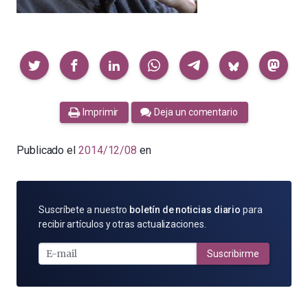
Compartir
Imprimir
Deja un comentario
Publicado el
2014/12/08
en
SUSCRÍBETE
Suscríbete a nuestro
boletín de noticias diario
para
POR
recibir artículos y otras actualizaciones.
E-
MAIL
Suscribirme