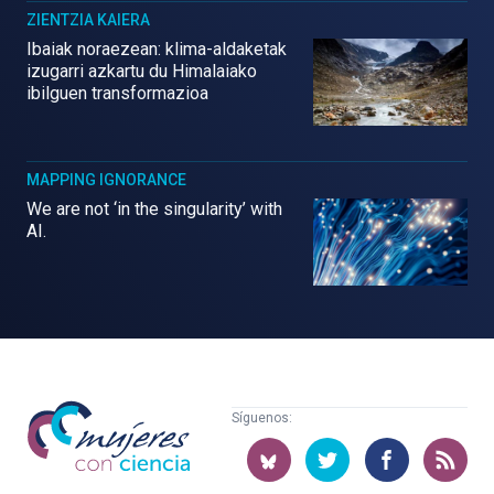
ZIENTZIA KAIERA
Ibaiak noraezean: klima-aldaketak
izugarri azkartu du Himalaiako
ibilguen transformazioa
MAPPING IGNORANCE
We are not ‘in the singularity’ with
AI.
Mujeres
Síguenos:
con
ciencia