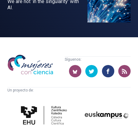
We are not ‘in the singularity’ with
AI.
Mujeres
Síguenos:
con
ciencia
Un proyecto de:
Cátedra
Euskampus
de
Fundazioa
Cultura
Científica