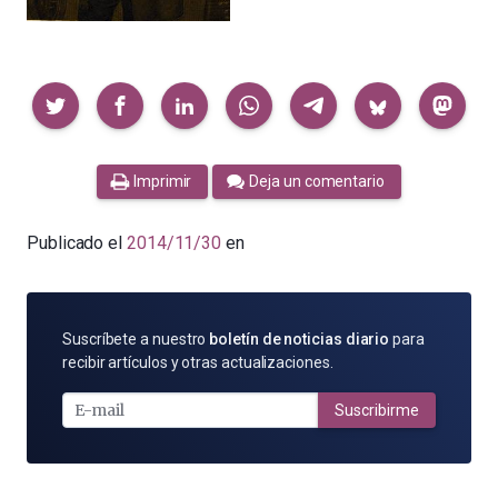
Compartir
Imprimir
Deja un comentario
Publicado el
2014/11/30
en
SUSCRÍBETE
Suscríbete a nuestro
boletín de noticias diario
para
POR
recibir artículos y otras actualizaciones.
E-
MAIL
Suscribirme