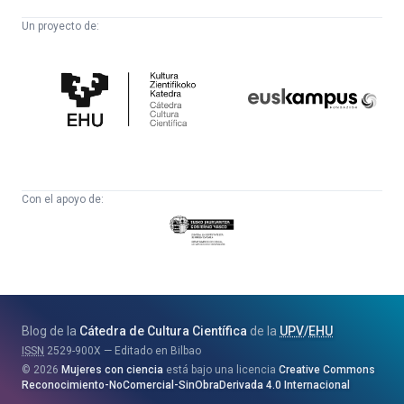
Un proyecto de:
Cátedra
Euskampus
de
Fundazioa
Cultura
Científica
Con el apoyo de:
Eusko
Jaurlaritza
-
Zientzia,
Unibertsitate
Blog de la
Cátedra de Cultura Científica
de la
UPV
/
EHU
eta
ISSN
2529-900X
Editado en Bilbao
Berrikuntza
2026
Mujeres con ciencia
está bajo una licencia
Creative Commons
Saila
Reconocimiento-NoComercial-SinObraDerivada 4.0 Internacional