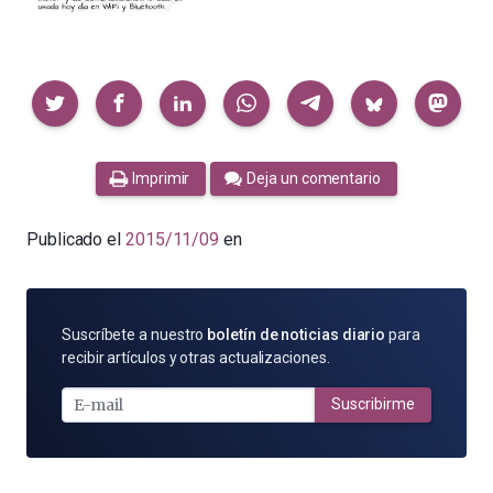
Compartir
Imprimir
Deja un comentario
Publicado el
2015/11/09
en
SUSCRÍBETE
Suscríbete a nuestro
boletín de noticias diario
para
POR
recibir artículos y otras actualizaciones.
E-
MAIL
Suscribirme