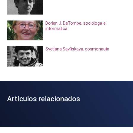
Dorien J. DeTombe, socióloga e
informática
Svetlana Savítskaya, cosmonauta
Artículos relacionados