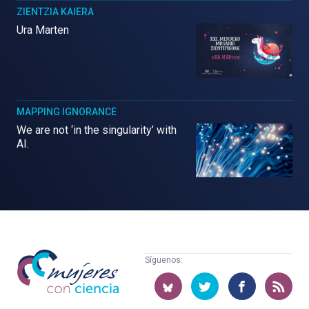
ZIENTZIA KAIERA
Ura Marten
MAPPING IGNORANCE
We are not ‘in the singularity’ with
AI.
Mujeres
Síguenos:
con
ciencia