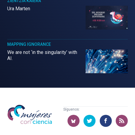
ZIENTZIA KAIERA
Ura Marten
MAPPING IGNORANCE
We are not ‘in the singularity’ with
AI.
Mujeres
Síguenos:
con
ciencia