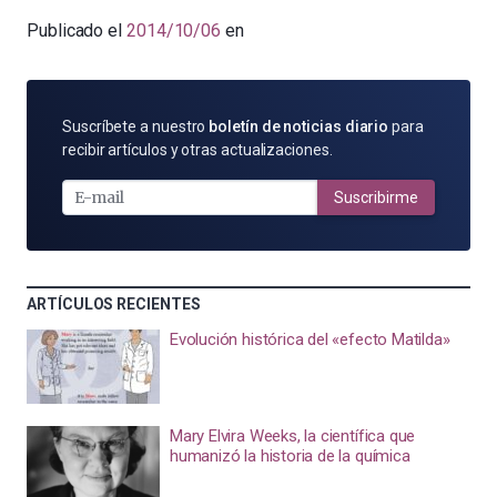
Publicado el
2014/10/06
en
SUSCRÍBETE
Suscríbete a nuestro
boletín de noticias diario
para
POR
recibir artículos y otras actualizaciones.
E-
MAIL
Suscribirme
ARTÍCULOS RECIENTES
Evolución histórica del «efecto Matilda»
Mary Elvira Weeks, la científica que
humanizó la historia de la química