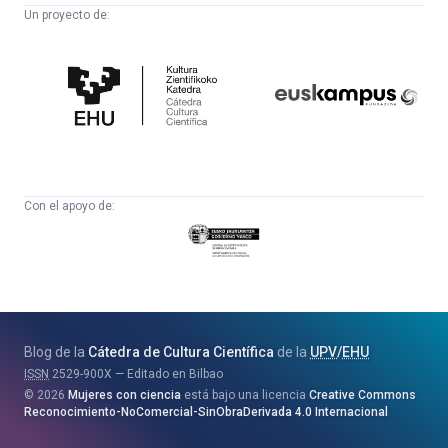
Un proyecto de:
Cátedra
Euskampus
de
Fundazioa
Cultura
Científica
Con el apoyo de:
Eusko
Jaurlaritza
-
Zientzia,
Unibertsitate
Blog de la
Cátedra de Cultura Científica
de la
UPV
/
EHU
eta
ISSN
2529-900X
Editado en Bilbao
Berrikuntza
2026
Mujeres con ciencia
está bajo una licencia
Creative Commons
Saila
Reconocimiento-NoComercial-SinObraDerivada 4.0 Internacional