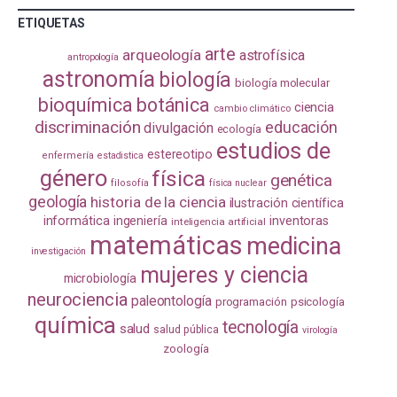
ETIQUETAS
arte
arqueología
astrofísica
antropología
astronomía
biología
biología molecular
bioquímica
botánica
ciencia
cambio climático
discriminación
educación
divulgación
ecología
estudios de
estereotipo
enfermería
estadistica
género
física
genética
filosofía
física nuclear
geología
historia de la ciencia
ilustración científica
informática
ingeniería
inventoras
inteligencia artificial
matemáticas
medicina
investigación
mujeres y ciencia
microbiología
neurociencia
paleontología
programación
psicología
química
tecnología
salud
salud pública
virología
zoología