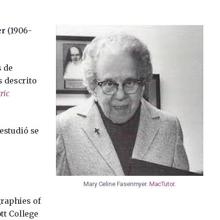
er
(1906-
s de
s descrito
ric
estudió se
Mary Celine Fasenmyer.
MacTutor
.
graphies of
t College