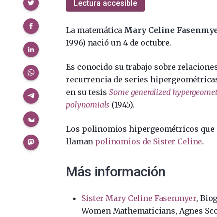
Compartir
Lectura accesible
La matemática
Mary Celine Fasenmy
1996) nació un 4 de octubre.
Es conocido su trabajo sobre relacione
recurrencia de series hipergeométrica
en su tesis
Some generalized hypergeomet
polynomials
(1945).
Los polinomios hipergeométricos que 
llaman
polinomios de Sister Celine
.
Más información
Sister Mary Celine Fasenmyer
, Bio
Women Mathematicians, Agnes Scot