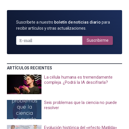
SUSCRÍBETE
Suscríbete a nuestro
boletín de noticias diario
para
POR
recibir artículos y otras actualizaciones.
E-
MAIL
Suscribirme
ARTÍCULOS RECIENTES
La célula humana es tremendamente
compleja. ¿Podrá la IA descifrarla?
Seis problemas que la ciencia no puede
resolver
Evolución histórica del «efecto Matilda»