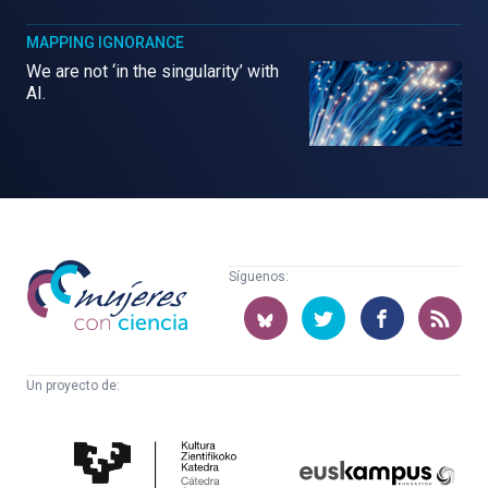
MAPPING IGNORANCE
We are not ‘in the singularity’ with
AI.
Mujeres
Síguenos:
con
ciencia
Un proyecto de:
Cátedra
Euskampus
de
Fundazioa
Cultura