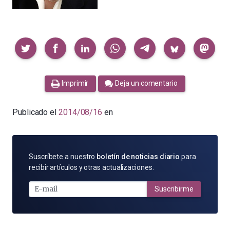
Compartir
Imprimir
Deja un comentario
Publicado el
2014/08/16
en
SUSCRÍBETE
Suscríbete a nuestro
boletín de noticias diario
para
POR
recibir artículos y otras actualizaciones.
E-
MAIL
Suscribirme