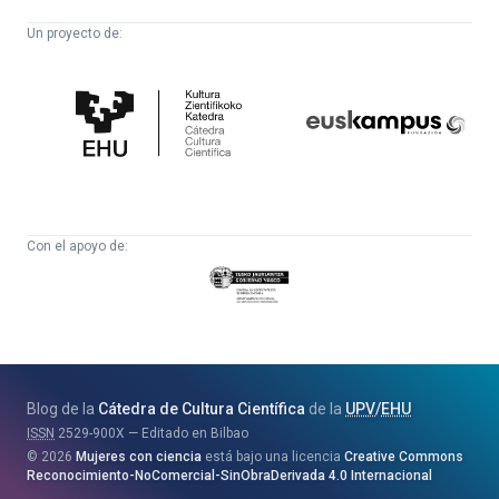
Un proyecto de:
Cátedra
Euskampus
de
Fundazioa
Cultura
Científica
Con el apoyo de:
Eusko
Jaurlaritza
-
Zientzia,
Unibertsitate
Blog de la
Cátedra de Cultura Científica
de la
UPV
/
EHU
eta
ISSN
2529-900X
Editado en Bilbao
Berrikuntza
2026
Mujeres con ciencia
está bajo una licencia
Creative Commons
Saila
Reconocimiento-NoComercial-SinObraDerivada 4.0 Internacional