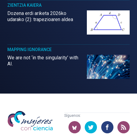
ZIENTZIA KAIERA
Dozena erdi ariketa 2026ko
udarako (2): trapezioaren aldea
MAPPING IGNORANCE
We are not ‘in the singularity’ with
AI.
Mujeres
Síguenos:
con
ciencia