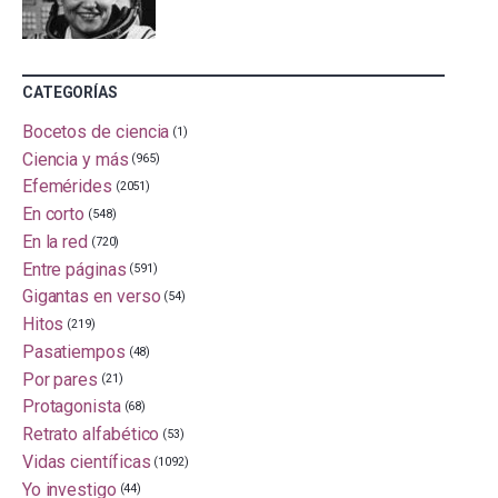
CATEGORÍAS
Bocetos de ciencia
(1)
Ciencia y más
(965)
Efemérides
(2051)
En corto
(548)
En la red
(720)
Entre páginas
(591)
Gigantas en verso
(54)
Hitos
(219)
Pasatiempos
(48)
Por pares
(21)
Protagonista
(68)
Retrato alfabético
(53)
Vidas científicas
(1092)
Yo investigo
(44)