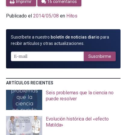
Imprimir
16 comentarios
Publicado el
2014/05/08
en
Hitos
SUSCRÍBETE
Suscríbete a nuestro
boletín de noticias diario
para
POR
recibir artículos y otras actualizaciones.
E-
MAIL
Suscribirme
ARTÍCULOS RECIENTES
Seis problemas que la ciencia no
puede resolver
Evolución histórica del «efecto
Matilda»