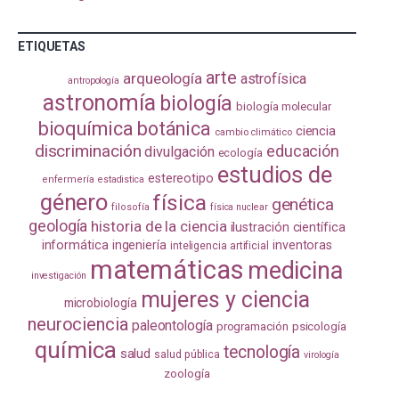
ETIQUETAS
arte
arqueología
astrofísica
antropología
astronomía
biología
biología molecular
bioquímica
botánica
ciencia
cambio climático
discriminación
educación
divulgación
ecología
estudios de
estereotipo
enfermería
estadistica
género
física
genética
filosofía
física nuclear
geología
historia de la ciencia
ilustración científica
informática
ingeniería
inventoras
inteligencia artificial
matemáticas
medicina
investigación
mujeres y ciencia
microbiología
neurociencia
paleontología
programación
psicología
química
tecnología
salud
salud pública
virología
zoología