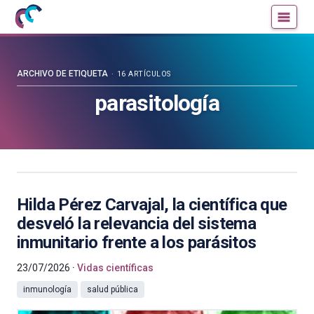
Mujeres
Un
con
blog
ciencia
de
—
la
ARCHIVO DE ETIQUETA
16 ARTÍCULOS
Cátedra
Cátedra
parasitología
de
de
Cultura
Cultura
Científica
Científica
de
de
la
la
UPV/EHU
UPV/EHU
Hilda Pérez Carvajal, la científica que
desveló la relevancia del sistema
inmunitario frente a los parásitos
23/07/2026
Vidas científicas
inmunología
salud pública