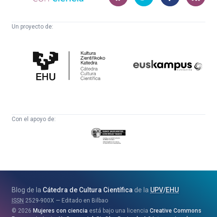
Un proyecto de:
Cátedra
Euskampus
de
Fundazioa
Cultura
Científica
Con el apoyo de:
Eusko
Jaurlaritza
-
Zientzia,
Unibertsitate
Blog de la
Cátedra de Cultura Científica
de la
UPV
/
EHU
eta
ISSN
2529-900X
Editado en Bilbao
Berrikuntza
2026
Mujeres con ciencia
está bajo una licencia
Creative Commons
Saila