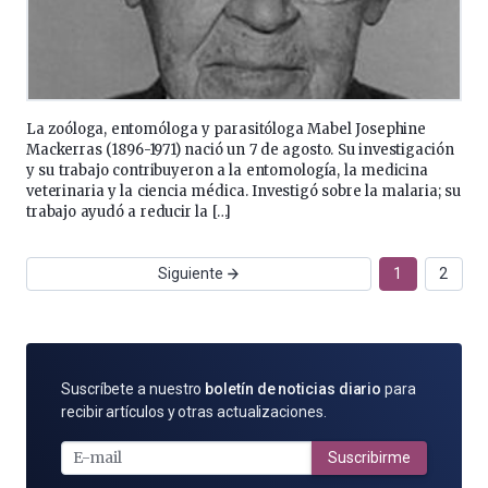
La zoóloga, entomóloga y parasitóloga Mabel Josephine
Mackerras (1896-1971) nació un 7 de agosto. Su investigación
y su trabajo contribuyeron a la entomología, la medicina
veterinaria y la ciencia médica. Investigó sobre la malaria; su
trabajo ayudó a reducir la […]
Siguiente
1
2
SUSCRÍBETE
Suscríbete a nuestro
boletín de noticias diario
para
POR
recibir artículos y otras actualizaciones.
E-
MAIL
Suscribirme